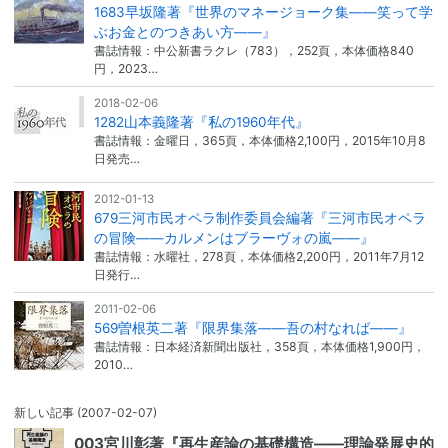
1683早坂隆著『世界のマネージョーク集——笑って学
ぶお金とのつきあい方——』
書誌情報：中公新書ラクレ（783），252頁，本体価格840
円，2023…
2018-02-06
1282山本義隆著『私の1960年代』
書誌情報：金曜日，365頁，本体価格2,100円，2015年10月8
日発売…
2012-01-13
679三河市民オペラ制作委員会編著『三河市民オペラ
の冒険――カルメンはブラーヴォの嵐――』
書誌情報：水曜社，278頁，本体価格2,200円，2011年7月12
日発行…
2011-02-06
569曽根英二著『限界集落――吾の村なれば――』
書誌情報：日本経済新聞出版社，358頁，本体価格1,900円，
2010…
新しい記事
(2007-02-07)
003宮川彰著『再生産論の基礎構造――理論発展史的