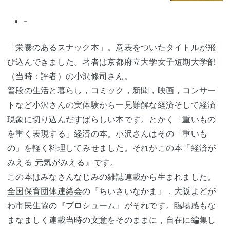
-
「栄養のあるスナック本」。意表をついたタイトルが飛
び込んできました。著者は
京都府立大学
女子
短期大学部
（当時：評者）の小沢修司さん。
普段の生活と暮らし，コミック，新聞，映画，コンサー
トなど小沢さんの実体験から一見難解な経済そして経済
現象に切り込んだすばらしい本です。とかく「重いもの
を重く表現する」経済の本。小沢さんはその「重いも
の」を軽く料理してみせました。それがこの本『経済が
みえる 元気がみえる』です。
この本はみなさんなじみの雑誌連載から生まれました。
全国保育団体連絡会
の『ちいさいなかま』，大阪よどが
わ市民生協の『プロシューム』がそれです。臨場感もな
まなましく連載当時の文意をそのままに，自在に編集し