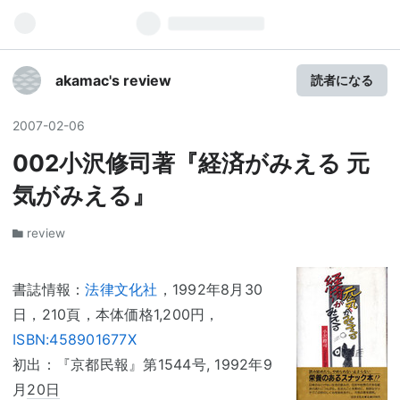
akamac's review
読者になる
2007
-
02
-
06
002小沢修司著『経済がみえる 元
気がみえる』
review
書誌情報：
法律文化社
，1992年8月30
日，210頁，本体価格1,200円，
ISBN:458901677X
初出：『京都民報』第1544号, 1992年9
月
20日