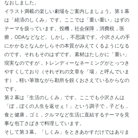
なおしました。
イラスト満載の楽しい劇場をご案内しましょう。第１幕
は「経済のしくみ」です。ここでは「重い重い」はずの
テーマを扱っています。投機，
社会保障
，消費税，医
療，
ODA
などなど。しかし，不思議です。小沢さんの手
にかかるとなんかしらその本質がみえてくるようになる
のです。それもそのはずです。素材はたしかに「重い」
現実なのですが，トレンディーなネーミングがとっつき
やすくしており（それぞれの文章を「場」と呼んでいま
す），軽い筆致ながら勘所を鋭くおさえているからなの
です。
第２幕は「生活のしくみ」です。ここでも小沢さんは
「ぼ，ぼくの人生を返せぇ！」という調子で，子ども，
食と健康，ゴミ，クルマなど生活に直結するテーマを見
事な包丁さばきで料理しています。
そして第３幕。「しくみ」をときあかすだけではありま